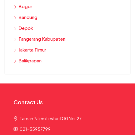
Bogor
Bandung
Depok
Tangerang Kabupaten
Jakarta Timur
Balikpapan
Contact Us
Taman Palem Lestari D10 No. 27
021-55957799