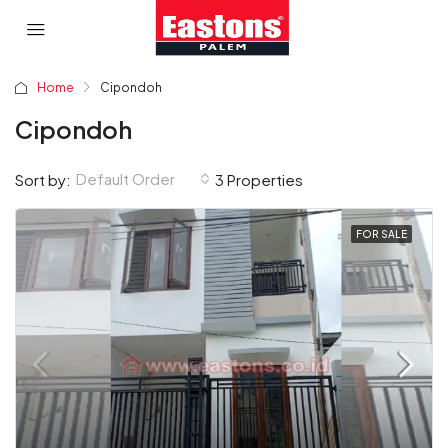
Home
Cipondoh
Cipondoh
Default Order
Sort by:
3 Properties
FOR SALE