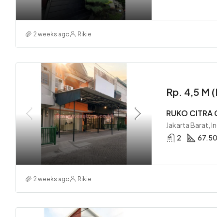
2 weeks ago
Rikie
Rp. 4,5 M
RUKO CITRA 
Jakarta Barat, I
2
67.5
2 weeks ago
Rikie