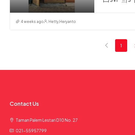
3 +1
3
4 weeks ago
Hetty
,
Heryanto
1
Contact Us
Taman Palem Lestari D10 No. 27
021-55957799