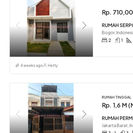
Rp. 710,0
RUMAH SERP
Bogor, Indones
2
1
4 weeks ago
Hetty
RUMAH TINGGAL
Rp. 1,6 M 
RUMAH PERMA
Jakarta Barat, I