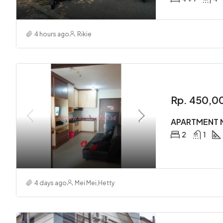
4 hours ago
Rikie
Rp. 450,0
APARTMENT 
2
1
4 days ago
Mei Mei
,
Hetty