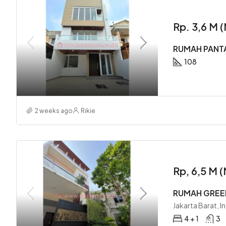
Rp. 3,6 M
RUMAH PANTAI
108
2 weeks ago
Rikie
Rp, 6,5 M 
RUMAH GREEN
Jakarta Barat, I
4 + 1
3