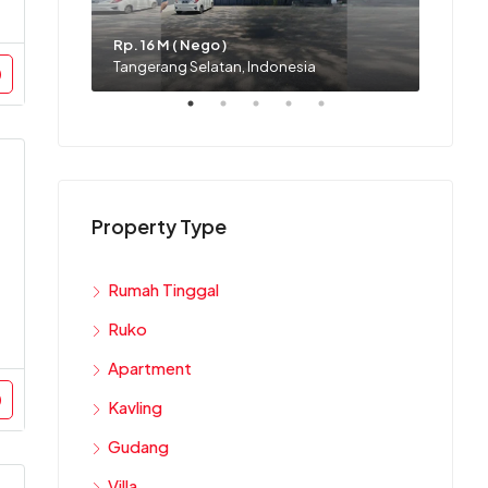
Rp. 16 M ( Nego )
Rp. 1,9
Tangerang Selatan, Indonesia
Tanger
Property Type
Rumah Tinggal
Ruko
Apartment
Kavling
Gudang
Villa