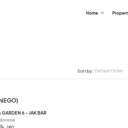
Home
Propert
Default Order
Sort by:
FEATURED
 (NEGO)
 GARDEN 6 – JAK BAR
ndonesia
190