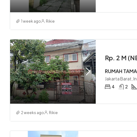
1 week ago
Rikie
Rp. 2 M (
RUMAH TAMAN
Jakarta Barat, I
4
2
2 weeks ago
Rikie