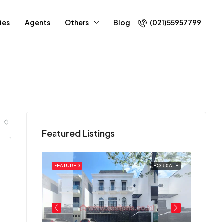
ies
Agents
Others
Blog
(021) 55957799
Featured Listings
FOR SALE
FEATURED
FOR SALE
FEATU