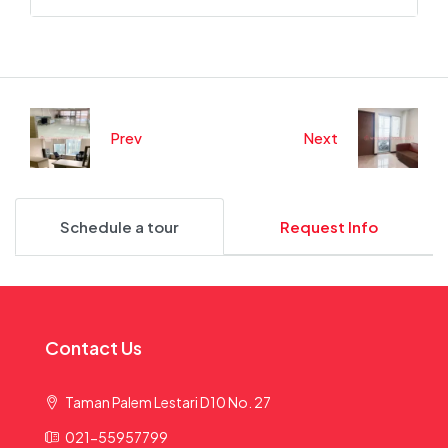
Prev
Next
Schedule a tour
Request Info
Contact Us
Taman Palem Lestari D10 No. 27
021-55957799