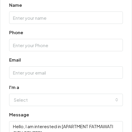
Name
Phone
Email
I'm a
Select
Message