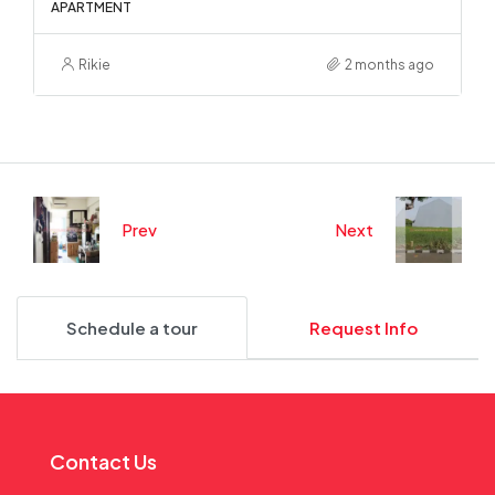
APARTMENT
Rikie
2 months ago
Prev
Next
Schedule a tour
Request Info
Contact Us