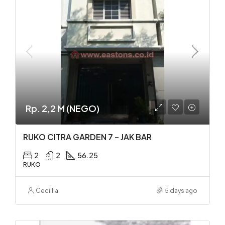
jadwalkan survei!
Rp. 2,2 M (NEGO)
RUKO CITRA GARDEN 7 – JAK BAR
2
2
56.25
RUKO
Cecillia
5 days ago