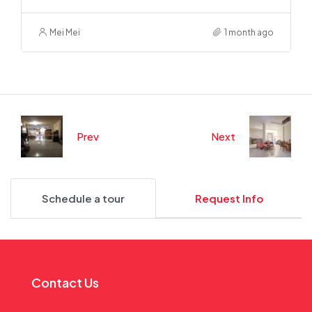
Mei Mei
1 month ago
Prev
Next
Schedule a tour
Request Info
Contact Us