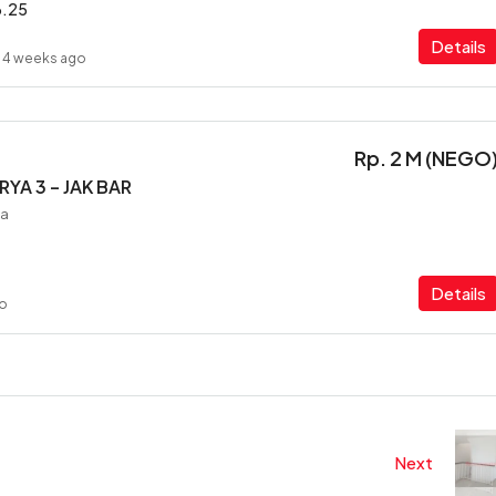
6.25
Details
4 weeks ago
Rp. 2 M (NEGO
YA 3 – JAK BAR
ia
Details
go
Next