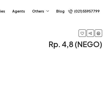
ies
Agents
Others
Blog
(021) 55957799
Rp. 4,8 (NEGO)