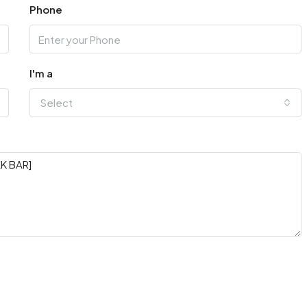
Phone
I'm a
Select