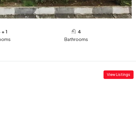
 + 1
4
ooms
Bathrooms
View Listings