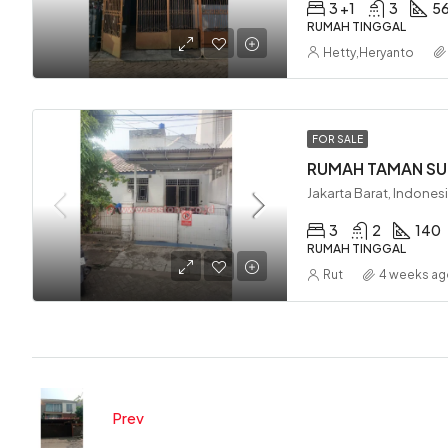
3 +1
3
5
RUMAH TINGGAL
Hetty
,
Heryanto
FOR SALE
RUMAH TAMAN SUR
Jakarta Barat, Indones
3
2
140
RUMAH TINGGAL
Rut
4 weeks a
Prev