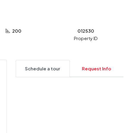
200
012530
Property ID
Schedule a tour
Request Info