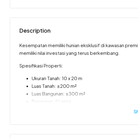
Description
Kesempatan memiliki hunian eksklusif di kawasan pre
memiliki nilai investasi yang terus berkembang.
Spesifikasi Properti:
Ukuran Tanah: 10 x 20 m
Luas Tanah: ±200 m²
Luas Bangunan: ±300 m²
Bangunan: 2 Lantai
Kamar Tidur: 4 + 1
S
Kamar Mandi: 4
Status: SHM (Sertifikat Hak Milik)
Keunggulan Properti: