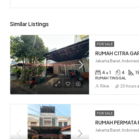
Similar Listings
FOR SALE
RUMAH CITRA GAR
Jakarta Barat, Indones
4 + 1
4
1
RUMAH TINGGAL
Rikie
20 hours 
FOR SALE
RUMAH PERMATA P
Jakarta Barat, Indones