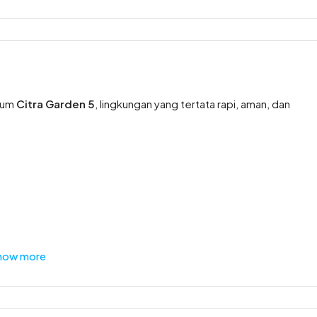
mium
Citra Garden 5
, lingkungan yang tertata rapi, aman, dan
how more