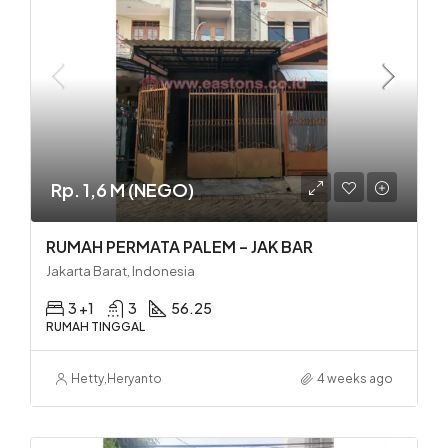
Rp. 1,6 M (NEGO)
RUMAH PERMATA PALEM – JAK BAR
Jakarta Barat, Indonesia
3 +1
3
56.25
RUMAH TINGGAL
Hetty
,
Heryanto
4 weeks ago