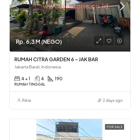
Rp. 6,3 M (NEGO)
RUMAH CITRA GARDEN 6 – JAK BAR
Jakarta Barat, Indonesia
4 + 1
4
190
RUMAH TINGGAL
Rikie
2 days ago
FOR SALE