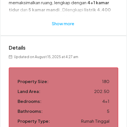
memaksimalkan ruang, lengkap dengan
4+1 kamar
tidur
dan
5 kamar mandi
, Dilengkapi
listrik 4.400
watt
,
Sertifikat Hak Milik (SHM)
memberikan
Show more
kepastian hukum yang aman
Lokasinya berada di area strategis BSD, dekat pusat
perbelanjaan, sekolah internasional, akses tol, dan
berbagai fasilitas premium, menjadikannya pilihan ideal
Details
untuk hunian keluarga maupun investasi bernilai tinggi.
Updated on August 15, 2025 at 4:27 am
Property Size:
180
Land Area:
202.50
Bedrooms:
4+1
Bathrooms:
5
Property Type:
Rumah Tinggal