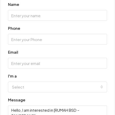
Name
Phone
Email
I'm a
Select
Message