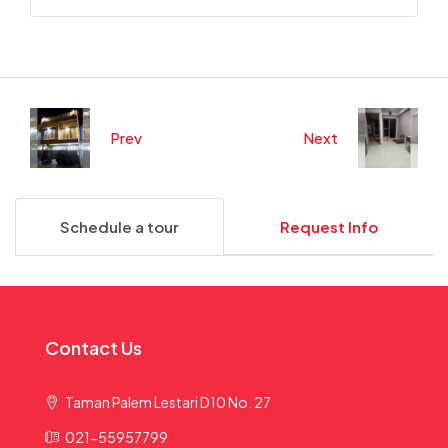
Prev
Next
Schedule a tour
Request Info
Contact Us
Taman Palem Lestari D10 No. 27
021-55957799