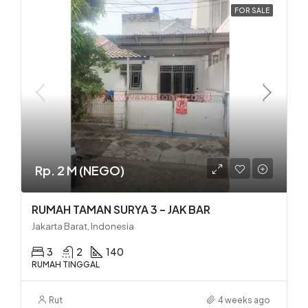
FOR SALE
Rp. 2 M (NEGO)
RUMAH TAMAN SURYA 3 – JAK BAR
Jakarta Barat, Indonesia
3
2
140
RUMAH TINGGAL
Rut
4 weeks ago