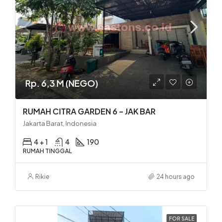
Rp. 6,3 M (NEGO)
RUMAH CITRA GARDEN 6 – JAK BAR
Jakarta Barat, Indonesia
4 + 1
4
190
RUMAH TINGGAL
Rikie
24 hours ago
FOR SALE