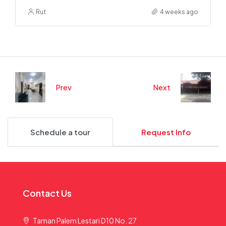
Rut
4 weeks ago
Prev
Next
Schedule a tour
Request Info
Contact Us
Taman Palem Lestari D10 No. 27