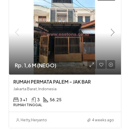
Rp. 1,6 M (NEGO)
RUMAH PERMATA PALEM – JAK BAR
Jakarta Barat, Indonesia
3 +1
3
56.25
RUMAH TINGGAL
Hetty
,
Heryanto
4 weeks ago