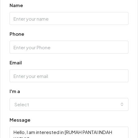
Name
Phone
Email
I'm a
Select
Message