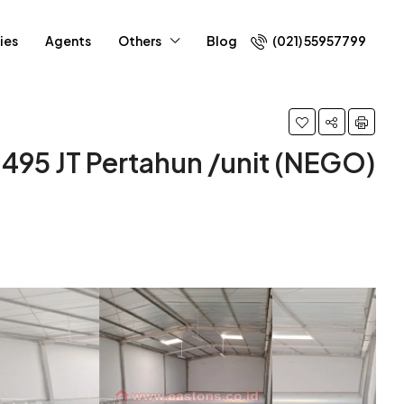
ies
Agents
Others
Blog
(021) 55957799
 495 JT Pertahun /unit (NEGO)