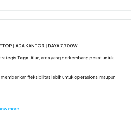
FTOP | ADA KANTOR | DAYA 7.700W
trategis
Tegal Alur
, area yang berkembang pesat untuk
, memberikan fleksibilitas lebih untuk operasional maupun
how more