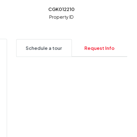
CGK012210
Property ID
Schedule a tour
Request Info