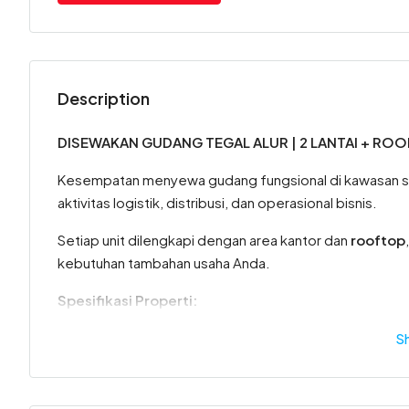
Description
DISEWAKAN GUDANG TEGAL ALUR | 2 LANTAI + ROO
Kesempatan menyewa gudang fungsional di kawasan s
aktivitas logistik, distribusi, dan operasional bisnis.
Setiap unit dilengkapi dengan area kantor dan
rooftop
kebutuhan tambahan usaha Anda.
Spesifikasi Properti:
Ukuran: 8 x 50 m
S
Luas Tanah: ±400 m²
Luas Bangunan: ±687 m²
Bangunan: 2 Lantai + Rooftop