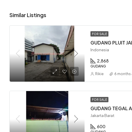
Similar Listings
FOR SALE
GUDANG PLUIT JAK
Indonesia
2,868
GUDANG
Rikie
6 months
FOR SALE
GUDANG TEGAL AL
Jakarta Barat
600
GUDANG