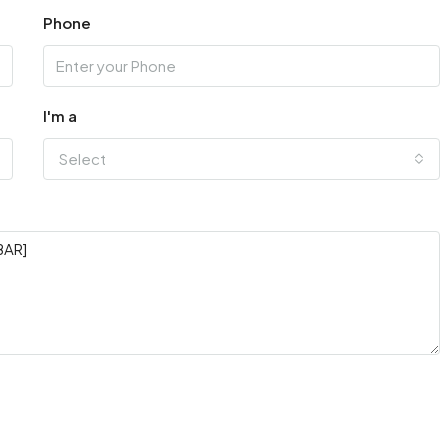
Phone
I'm a
Select