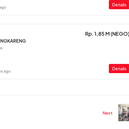
Details
 ago
Rp. 1,85 M (NEGO
ENGKARENG
ia
Details
hs ago
Next