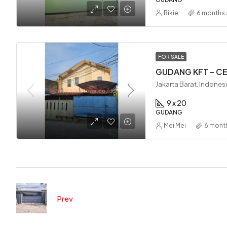
Rikie
6 months
FOR SALE
GUDANG KFT – C
Jakarta Barat, Indones
9 x 20
GUDANG
Mei Mei
6 mont
Prev