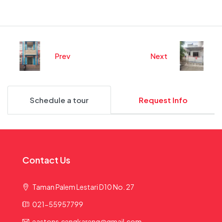
Prev
Next
Schedule a tour
Request Info
Contact Us
Taman Palem Lestari D10 No. 27
021-55957799
eastons.cengkareng@gmail.com