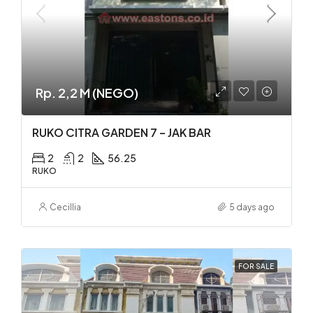
Rp. 2,2 M (NEGO)
RUKO CITRA GARDEN 7 – JAK BAR
2
2
56.25
RUKO
Cecillia
5 days ago
FOR SALE