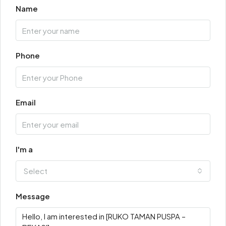
Name
Phone
Email
I'm a
Select
Message