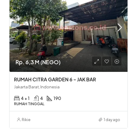
Rp. 6,3 M (NEGO)
RUMAH CITRA GARDEN 6 – JAK BAR
Jakarta Barat, Indonesia
4 + 1
4
190
RUMAH TINGGAL
Rikie
1 day ago