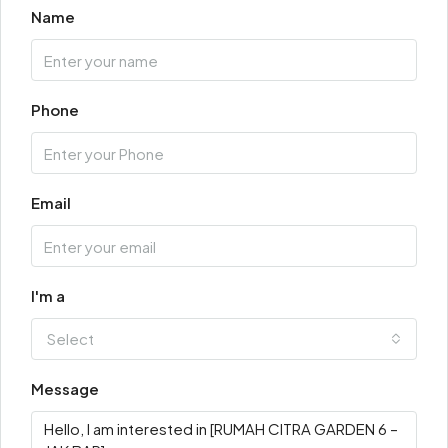
Name
Phone
Email
I'm a
Select
Message