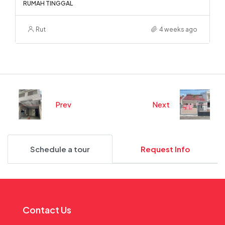
RUMAH TINGGAL
Rut
4 weeks ago
Prev
Next
Schedule a tour
Request Info
Contact Us