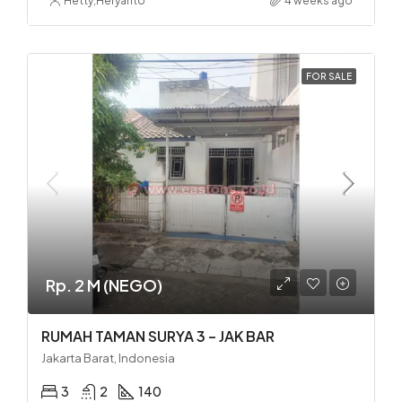
Hetty
,
Heryanto
4 weeks ago
FOR SALE
Rp. 2 M (NEGO)
RUMAH TAMAN SURYA 3 – JAK BAR
Jakarta Barat, Indonesia
3
2
140