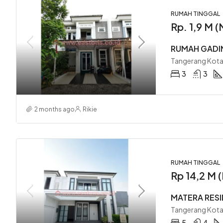
RUMAH TINGGAL
Rp. 1,9 M 
RUMAH GADI
Tangerang Kota
3
3
2 months ago
Rikie
RUMAH TINGGAL
Rp 14,2 M
MATERA RES
Tangerang Kota
5
4