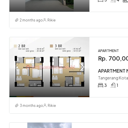
2 months ago
Rikie
APARTMENT
Rp. 700,0
APARTMENT 
Tangerang Kota
3
1
3 months ago
Rikie