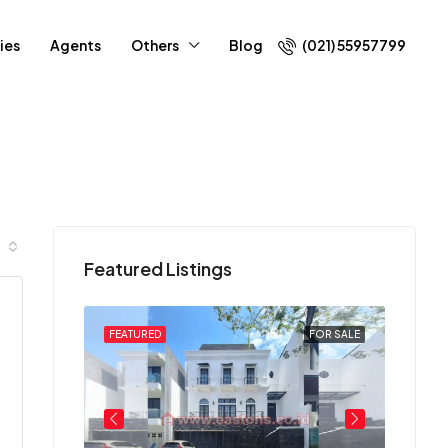
ies
Agents
Others
Blog
(021) 55957799
Featured Listings
FOR SALE
FEATURED
FOR SALE
FEATU