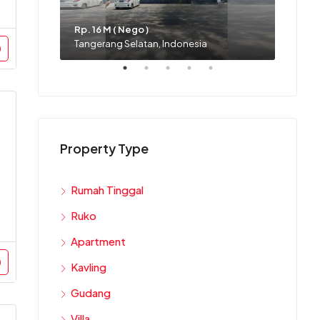
Rp. 16 M ( Nego )
Rp. 1,9
Tangerang Selatan, Indonesia
Tanger
Property Type
Rumah Tinggal
Ruko
Apartment
Kavling
Gudang
Villa