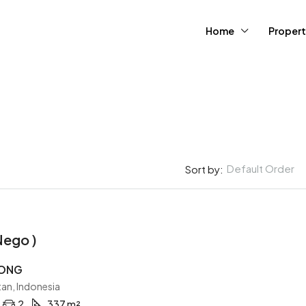
Home
Propert
Default Order
Sort by:
FEATURED
Nego )
PONG
an, Indonesia
2
337 m²