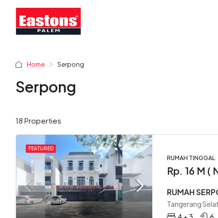
Home
Serpong
Serpong
18 Properties
FEATURED
RUMAH TINGGAL
Rp. 16 M ( 
RUMAH SER
Tangerang Selat
4 + 3
6