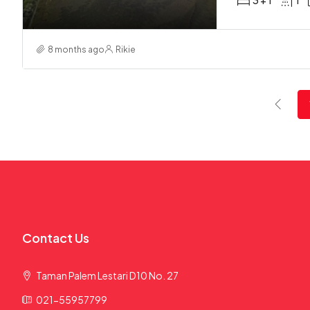
3 + 1
1
8 months ago
Rikie
Contact Us
Taman Palem Lestari D10 No. 27
021-55957799