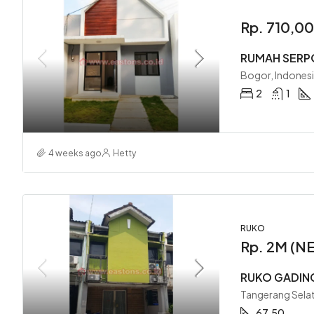
Rp. 710,0
RUMAH SERP
Bogor, Indones
2
1
4 weeks ago
Hetty
RUKO
Rp. 2M (N
RUKO GADIN
Tangerang Selat
67.50