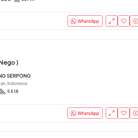
Rp. 9,975 M ( Nego )
Jakarta Barat, Indonesia
WhatsApp
 Nego )
NG SERPONG
an, Indonesia
5 X 18
WhatsApp