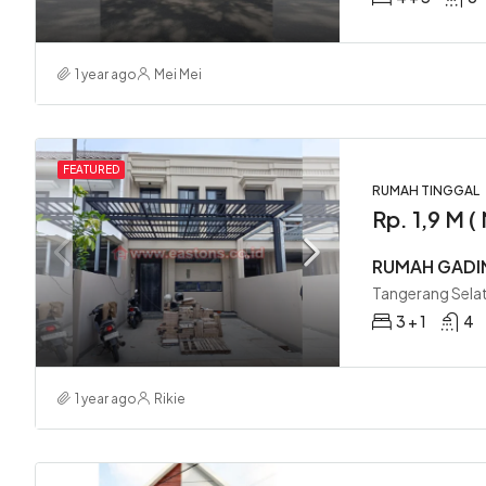
1 year ago
Mei Mei
FEATURED
RUMAH TINGGAL
Rp. 1,9 M (
RUMAH GADI
Tangerang Selat
3 + 1
4
1 year ago
Rikie