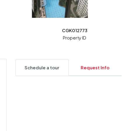
CGK012773
Property ID
Schedule a tour
Request Info