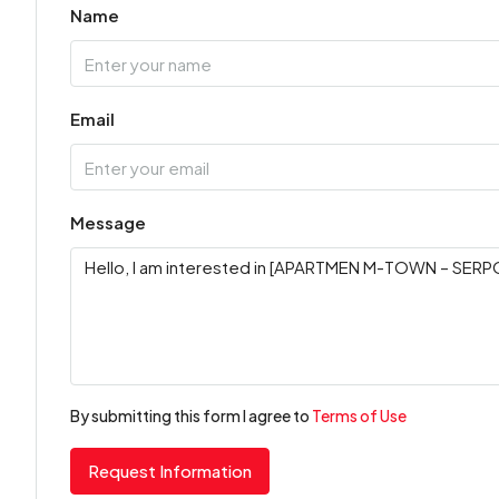
Name
Email
Message
By submitting this form I agree to
Terms of Use
Request Information