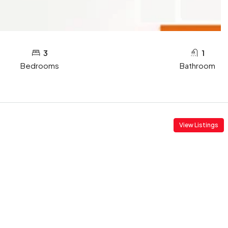
3
1
Bedrooms
Bathroom
View Listings