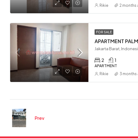
Rikie
2 months
FOR SALE
APARTMENT PALM 
Jakarta Barat, Indones
2
1
APARTMENT
Rikie
3 months
Prev