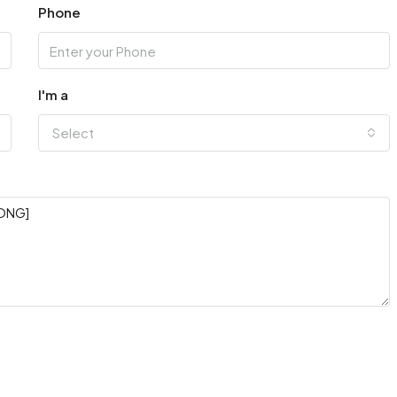
Phone
I'm a
Select