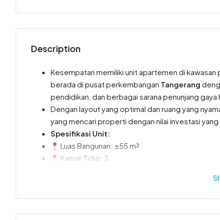
Description
Kesempatan memiliki unit apartemen di kawasan
berada di pusat perkembangan
Tangerang
denga
pendidikan, dan berbagai sarana penunjang gaya 
Dengan layout yang optimal dan ruang yang nyama
yang mencari properti dengan nilai investasi ya
Spesifikasi Unit:
Luas Bangunan: ±55 m²
Kamar Tidur: 3
Kamar Mandi: 1
S
Listrik: 2.200 Watt
Status: PPJB
Keunggulan Unit:
Layout 3 kamar tidur yang fungsional dan nyam