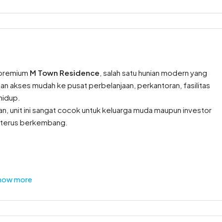
 premium
M Town Residence
, salah satu hunian modern yang
n akses mudah ke pusat perbelanjaan, perkantoran, fasilitas
hidup.
n, unit ini sangat cocok untuk keluarga muda maupun investor
ng terus berkembang.
how more
an untuk keluarga