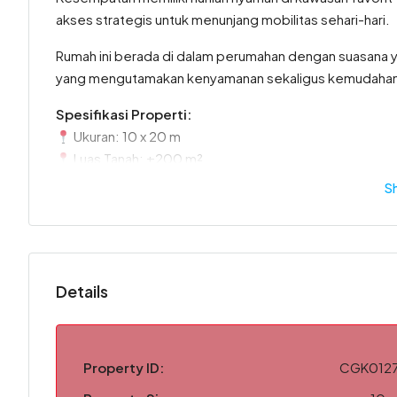
akses strategis untuk menunjang mobilitas sehari-hari.
Rumah ini berada di dalam perumahan dengan suasana y
yang mengutamakan kenyamanan sekaligus kemudahan a
Spesifikasi Properti:
Ukuran: 10 x 20 m
Luas Tanah: ±200 m²
Luas Bangunan: ±300 m²
S
Bangunan: 2 Lantai
Kamar Tidur: 4
Kamar Mandi: 3
Listrik: 4.400 Watt
Details
Air: PAM
Lokasi: Dalam Perumahan
Keunggulan Properti:
Property ID:
CGK012
Bangunan luas dan nyaman untuk keluarga
4 kamar tidur dengan tata ruang yang optimal