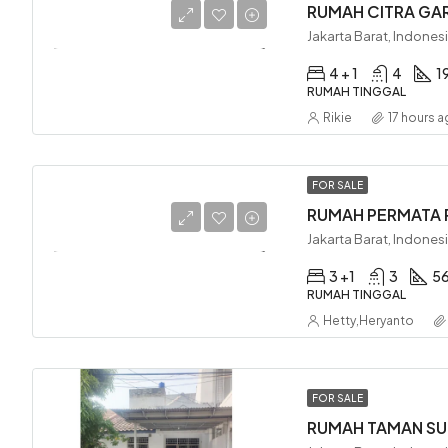
RUMAH CITRA GAR
Jakarta Barat, Indones
4 + 1
4
1
RUMAH TINGGAL
Rikie
17 hours 
FOR SALE
RUMAH PERMATA P
Jakarta Barat, Indones
3 +1
3
5
RUMAH TINGGAL
Hetty
,
Heryanto
FOR SALE
RUMAH TAMAN SUR