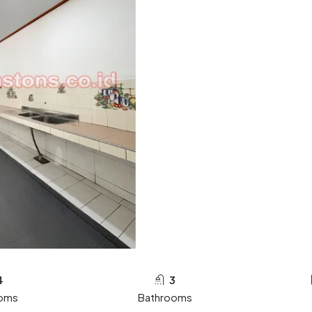
4
3
oms
Bathrooms