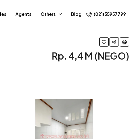
ies
Agents
Others
Blog
(021) 55957799
Rp. 4,4 M (NEGO)