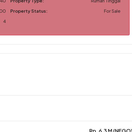
 40
Property Type:
Rumah Tinggal
h modern
00
Property Status:
For Sale
4
 area
ari hunian strategis dengan kenyamanan maksimal sekaligus
survei lokasi. Hunian premium seperti ini sangat terbatas
Rp. 6,3 M (NEGO