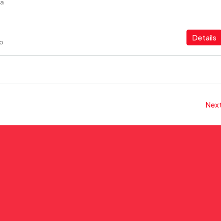
ia
Details
go
Nex