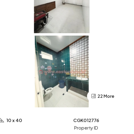
22 More
10 x 40
CGK012776
Property ID