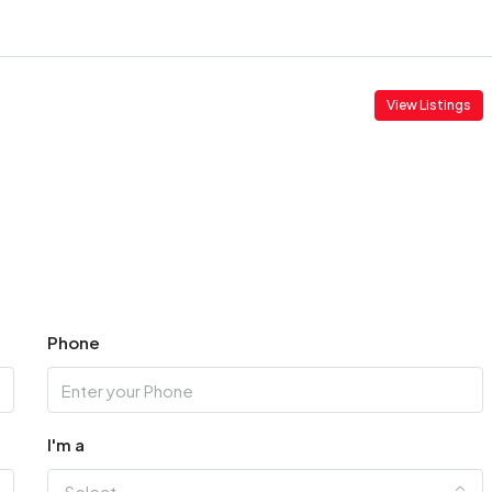
View Listings
Phone
I'm a
Select