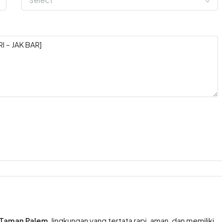
Taman Palem
, lingkungan yang tertata rapi, aman, dan memiliki