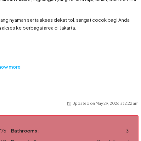
ang nyaman serta akses dekat tol, sangat cocok bagi Anda
kses ke berbagai area di Jakarta.
how more
Updated on May 29, 2026 at 2:22 am
776
Bathrooms:
3