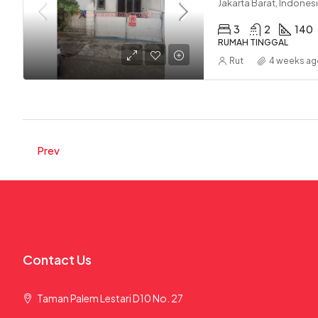
Jakarta Barat, Indones
3
2
140
RUMAH TINGGAL
Rut
4 weeks a
Prev
Contact Us
Taman Palem Lestari D10 No. 27